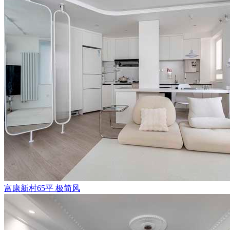
富康新村65平 极简风