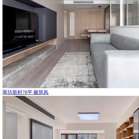
翠坊新村78平 极简风