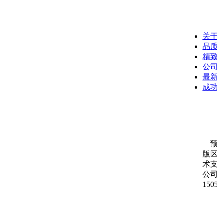
关于
品质
精致
公司
最新
成
预
版
术
公司
150