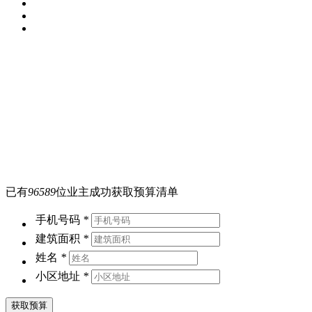
已有
96589
位业主成功获取预算清单
手机号码
*
建筑面积
*
姓名
*
小区地址
*