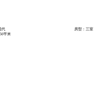
现代
房型：三室
50平米