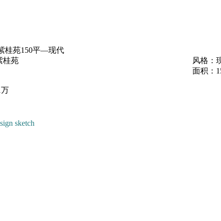
紫桂苑150平—现代
紫桂苑
风格：
面积：1
1万
sign sketch