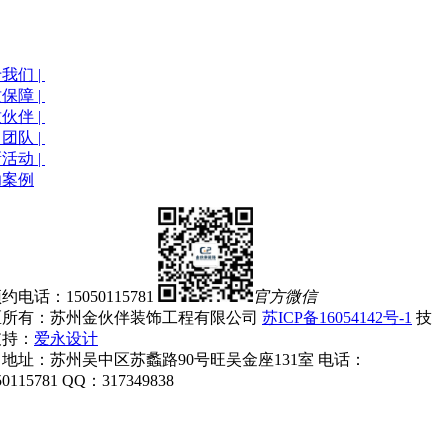
我们 |
保障 |
伙伴 |
团队 |
活动 |
功案例
约电话：15050115781
官方微信
区所有：苏州金伙伴装饰工程有限公司
苏ICP备16054142号-1
技
支持：
爱永设计
地址：苏州吴中区苏蠡路90号旺吴金座131室 电话：
50115781 QQ：317349838