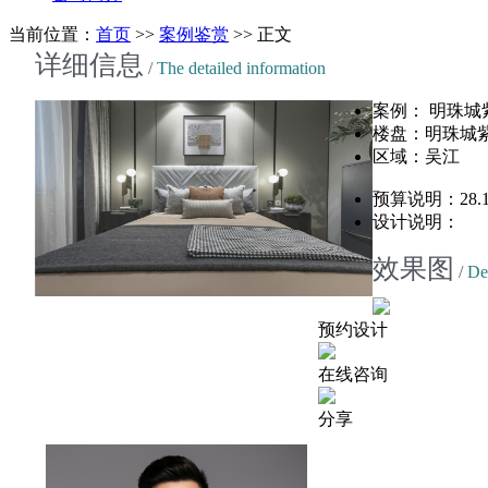
当前位置：
首页
>>
案例鉴赏
>> 正文
详细信息
/
The detailed information
案例： 明珠城
楼盘：明珠城
区域：吴江
预算说明：28.
设计说明
：
效果图
/
De
预约设计
在线咨询
分享