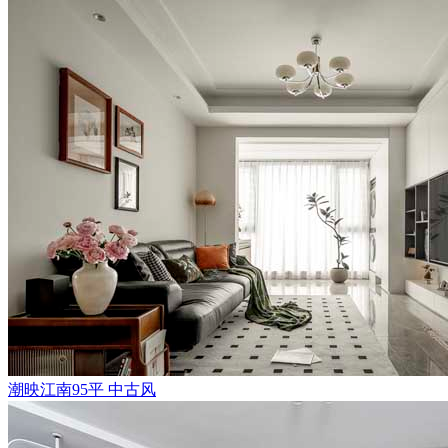
潮映江南95平 中古风