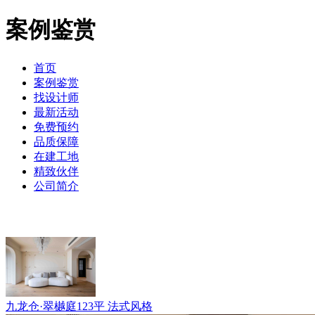
案例鉴赏
首页
案例鉴赏
找设计师
最新活动
免费预约
品质保障
在建工地
精致伙伴
公司简介
九龙仓·翠樾庭123平 法式风格