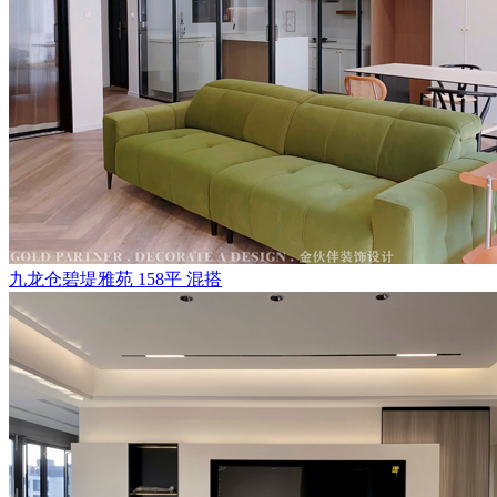
九龙仓碧堤雅苑 158平 混搭