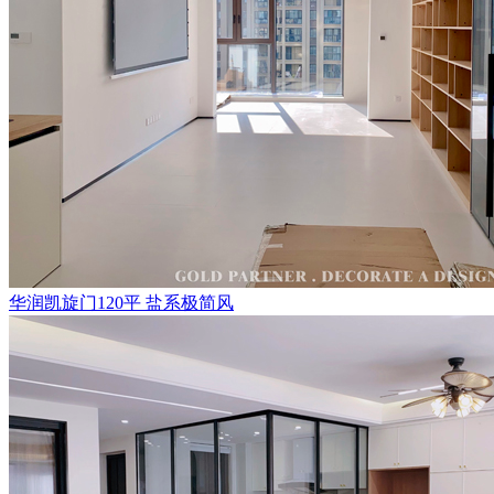
华润凯旋门120平 盐系极简风