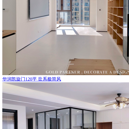
华润凯旋门120平 盐系极简风