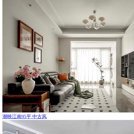
潮映江南95平 中古风