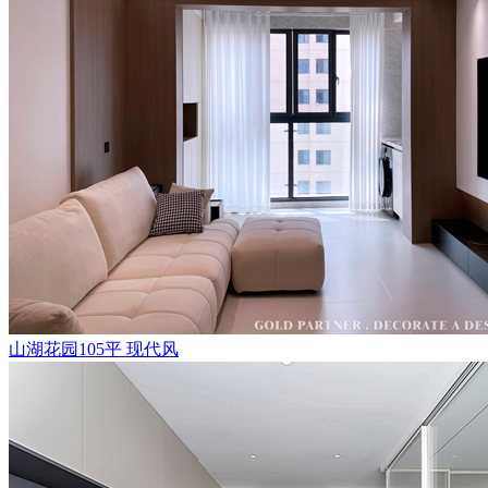
山湖花园105平 现代风