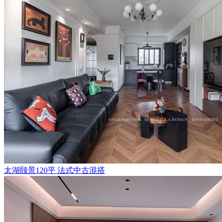
太湖颐景120平 法式中古混搭