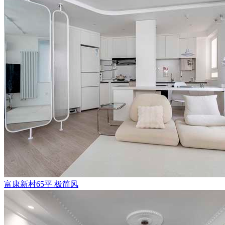
富康新村65平 极简风