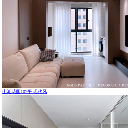
山湖花园105平 现代风