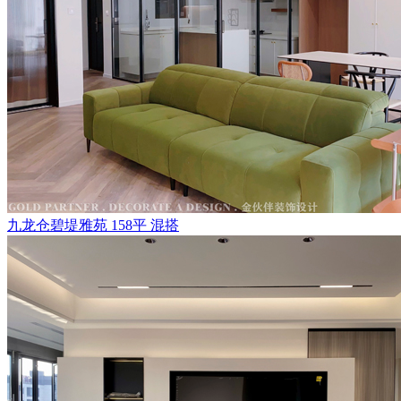
九龙仓碧堤雅苑 158平 混搭