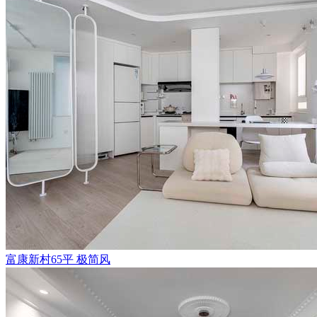
富康新村65平 极简风