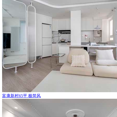
富康新村65平 极简风