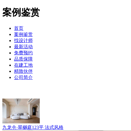
案例鉴赏
首页
案例鉴赏
找设计师
最新活动
免费预约
品质保障
在建工地
精致伙伴
公司简介
九龙仓·翠樾庭123平 法式风格