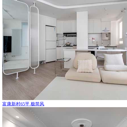
富康新村65平 极简风