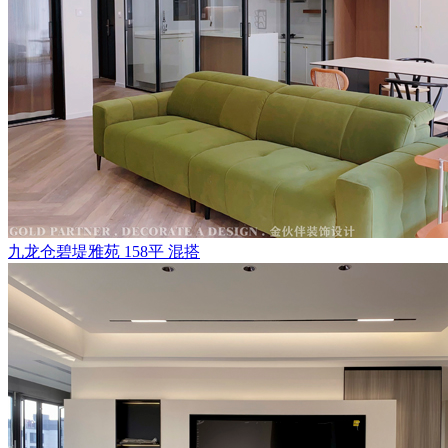
九龙仓碧堤雅苑 158平 混搭